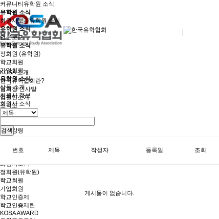
커뮤니티
유학원 소식
유학원 소식
회원사보기
유학원 소식
유학원 소식
로그인
회원사가입
언론보도
유학원 소식
정회원 (유학원)
학교회원
기업회원
KOSA 소개
유학원 소식
한국유학협회란?
상품 소개
협회장 인사말
회원사 정보
임원진소개
회원사 소식
조직도
역대회장단
회칙/정관
윤리강령
검색
절차대행 표준약관
회원사인증
번호
제목
작성자
등록일
조회
오시는길
회원사보기
정회원(유학원)
학교회원
기업회원
게시물이 없습니다.
학교인증제
학교인증제란
KOSA AWARD