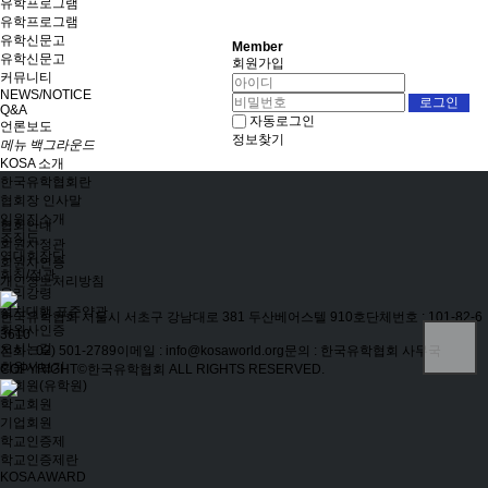
유학프로그램
유학프로그램
유학신문고
Member
유학신문고
회원가입
커뮤니티
NEWS/NOTICE
Q&A
자동로그인
언론보도
정보찾기
메뉴 백그라운드
KOSA 소개
한국유학협회란
협회장 인사말
임원진소개
협회안내
조직도
회원사정관
역대회장단
회원사인증
회칙/정관
개인정보처리방침
윤리강령
절차대행 표준약관
한국유학협회
서울시 서초구 강남대로 381 두산베어스텔 910호
단체번호 : 101-82-6
회원사인증
3610
오시는길
전화 : 02) 501-2789
이메일 : info@kosaworld.org
문의 : 한국유학협회 사무국
회원사보기
COPYRIGHT©한국유학협회 ALL RIGHTS RESERVED.
정회원(유학원)
학교회원
기업회원
학교인증제
학교인증제란
KOSA AWARD