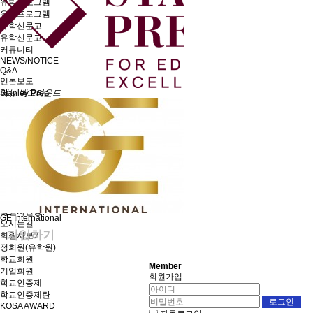
유학프로그램
유학프로그램
유학신문고
유학신문고
커뮤니티
NEWS/NOTICE
Q&A
언론보도
메뉴 백그라운드
Stanley Prep
KOSA 소개
한국유학협회란
협회장 인사말
임원진소개
조직도
역대회장단
회칙/정관
윤리강령
절차대행 표준약관
회원사인증
GE International
오시는길
가입하기
회원사보기
정회원(유학원)
학교회원
Member
기업회원
회원가입
학교인증제
학교인증제란
KOSA AWARD