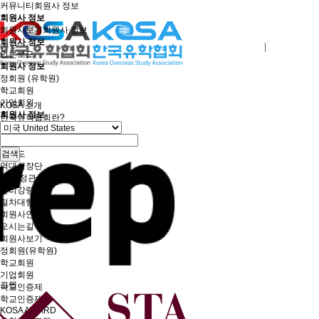
커뮤니티
회원사 정보
회원사 정보
회원사보기
회원사 정보
회원사 정보
로그인
회원사가입
언론보도
회원사 정보
정회원 (유학원)
학교회원
기업회원
KOSA 소개
회원사 정보
한국유학협회란?
협회장 인사말
임원진소개
조직도
검색
역대회장단
회칙/정관
윤리강령
절차대행 표준약관
회원사인증
오시는길
회원사보기
정회원(유학원)
학교회원
기업회원
그렙
학교인증제
학교인증제란
KOSA AWARD