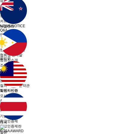
유학프로그램
유학프로그램
유학신문고
유학신문고
커뮤니티
NEWS/NOTICE
뉴질랜드
Q&A
언론보도
메뉴 백그라운드
KOSA 소개
한국유학협회란
협회장 인사말
필리핀
임원진소개
조직도
역대회장단
회칙/정관
윤리강령
절차대행 표준약관
말레이시아
회원사인증
오시는길
회원사보기
정회원(유학원)
학교회원
기업회원
학교인증제
태국
학교인증제란
KOSA AWARD
일본