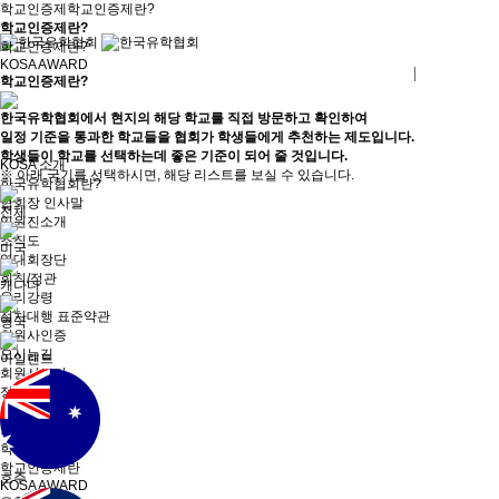
학교인증제
학교인증제란?
학교인증제란?
학교인증제란?
KOSA AWARD
로그인
회원사가입
학교인증제란?
한국유학협회에서 현지의 해당 학교를 직접 방문하고
확인하여
일정 기준을 통과한 학교들을
협회가 학생들에게 추천하는 제도
입니다.
학생들이 학교를 선택하는데 좋은 기준이 되어 줄 것입니다.
KOSA 소개
※ 아래 국기를 선택하시면,
해당 리스트를 보실 수 있습니다.
한국유학협회란?
협회장 인사말
전체
임원진소개
조직도
미국
역대회장단
회칙/정관
캐나다
윤리강령
절차대행 표준약관
영국
회원사인증
오시는길
아일랜드
회원사보기
정회원(유학원)
학교회원
기업회원
학교인증제
학교인증제란
호주
KOSA AWARD