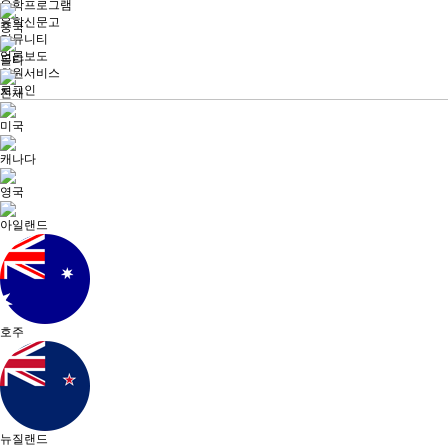
유학프로그램
유학신문고
중국
커뮤니티
언론보도
몰타
회원서비스
로그인
전체
미국
캐나다
영국
아일랜드
호주
뉴질랜드