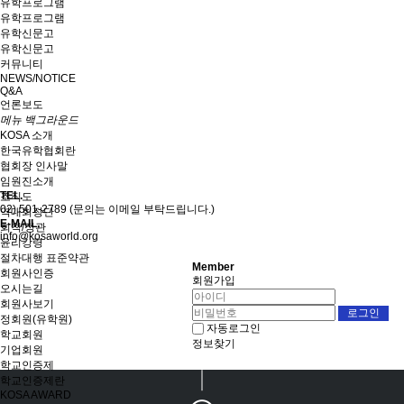
유학프로그램
유학프로그램
유학신문고
유학신문고
커뮤니티
NEWS/NOTICE
Q&A
언론보도
메뉴 백그라운드
KOSA 소개
한국유학협회란
협회장 인사말
임원진소개
TEL.
조직도
02) 501-2789 (문의는 이메일 부탁드립니다.)
역대회장단
E-MAIL.
회칙/정관
info@kosaworld.org
윤리강령
절차대행 표준약관
Member
회원사인증
회원가입
오시는길
회원사보기
정회원(유학원)
자동로그인
학교회원
정보찾기
기업회원
학교인증제
학교인증제란
KOSA AWARD