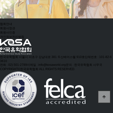
협회안내
회원사정관
회원사인증
개인정보처리방침
한국유학협회
서울시 서초구 강남대로 381 두산베어스텔 910호
단체번호 : 101-82-6
3610
전화 : 02) 501-2789
이메일 : info@kosaworld.org
문의 : 한국유학협회 사무국
COPYRIGHT©한국유학협회 ALL RIGHTS RESERVED.