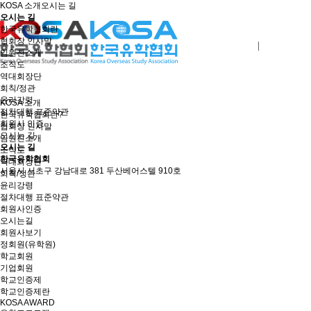
KOSA 소개
오시는 길
오시는 길
한국유학협회란
협회장 인사말
로그인
회원사가입
임원진소개
조직도
역대회장단
회칙/정관
윤리강령
KOSA 소개
절차대행 표준약관
한국유학협회란?
회원사 인증
협회장 인사말
오시는 길
임원진소개
오시는 길
조직도
한국유학협회
역대회장단
서울시 서초구 강남대로 381 두산베어스텔 910호
회칙/정관
윤리강령
절차대행 표준약관
회원사인증
오시는길
회원사보기
정회원(유학원)
학교회원
기업회원
학교인증제
학교인증제란
KOSA AWARD