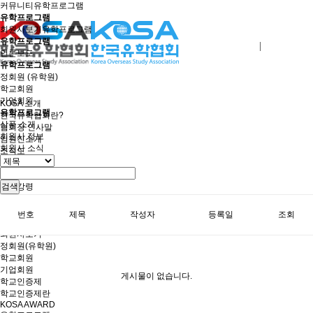
커뮤니티
유학프로그램
유학프로그램
회원사보기
유학프로그램
유학프로그램
로그인
회원사가입
언론보도
유학프로그램
정회원 (유학원)
학교회원
기업회원
KOSA 소개
유학프로그램
한국유학협회란?
상품 소개
협회장 인사말
회원사 정보
임원진소개
회원사 소식
조직도
역대회장단
회칙/정관
윤리강령
검색
절차대행 표준약관
회원사인증
번호
제목
작성자
등록일
조회
오시는길
회원사보기
정회원(유학원)
학교회원
기업회원
게시물이 없습니다.
학교인증제
학교인증제란
KOSA AWARD