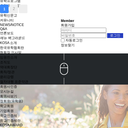
유학프로그램
유학프로그램
2
1
유학신문고
유학신문고
커뮤니티
Member
NEWS/NOTICE
회원가입
Q&A
언론보도
메뉴 백그라운드
자동로그인
KOSA 소개
정보찾기
한국유학협회란
협회장 인사말
임원진소개
조직도
역대회장단
회칙/정관
윤리강령
절차대행 표준약관
회원사인증
오시는길
회원사보기
정회원(유학원)
학교회원
기업회원
학교인증제
학교인증제란
KOSA AWARD