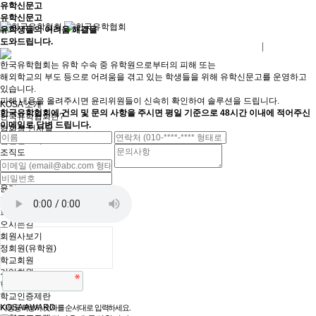
유학신문고
유학신문고
유학생들의
어려움 해결
을
도와드립니다.
로그인
회원사가입
한국유학협회는 유학 수속 중 유학원으로부터의 피해 또는
해외학교의 부도 등으로 어려움을 겪고 있는 학생들을 위해 유학신문고를 운영하고
있습니다.
피해 내용을 올려주시면 윤리위원들이 신속히 확인하여 솔루션을 드립니다.
KOSA 소개
한국유학협회에 건의 및 문의 사항을 주시면 평일 기준으로 48시간 이내에 적어주신
한국유학협회란?
이메일로 답변 드립니다.
협회장 인사말
임원진소개
조직도
역대회장단
회칙/정관
윤리강령
절차대행 표준약관
회원사인증
오시는길
회원사보기
정회원(유학원)
학교회원
기업회원
학교인증제
학교인증제란
KOSA AWARD
자동등록방지 숫자를 순서대로 입력하세요.