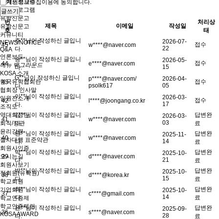
유학프로그램
개인정보수집이용에 동의합니다.
유학프로그램
유학신문고
번
처리상
제목
이메일
작성일
유학신문고
호
태
커뮤니티
주**님이 작성하신 글입니
2026-07-
NEWS/NOTICE
접수
45
w****@naver.com
22
다.
Q&A
언론보도
송**님이 작성하신 글입니
2026-05-
접수
44
e****@naver.com
메뉴 백그라운드
15
다.
KOSA 소개
G**님이 작성하신 글입니
p****@naver.com/
2026-04-
접수
한국유학협회란
43
psolk617
05
다.
협회장 인사말
이**님이 작성하신 글입니
2026-03-
임원진소개
접수
42
l****@joongang.co.kr
17
다.
조직도
김**님이 작성하신 글입니
답변완
역대회장단
2026-03-
41
w****@naver.com
03
다.
료
회칙/정관
윤리강령
원**님이 작성하신 글입니
답변완
2025-11-
40
w****@naver.com
절차대행 표준약관
14
다.
료
회원사인증
박**님이 작성하신 글입니
답변완
2025-10-
39
d****@naver.com
오시는길
21
다.
료
회원사보기
박**님이 작성하신 글입니
답변완
2025-10-
정회원(유학원)
38
d****@korea.kr
15
다.
료
학교회원
최**님이 작성하신 글입니
답변완
기업회원
2025-10-
37
c****@gmail.com
14
다.
료
학교인증제
학교인증제란
윤**님이 작성하신 글입니
답변완
2025-09-
36
s****@naver.com
KOSA AWARD
28
다.
료