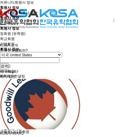
커뮤니티
회원사 정보
회원사 정보
회원사보기
회원사 정보
회원사 정보
로그인
회원사가입
언론보도
회원사 정보
정회원 (유학원)
학교회원
기업회원
KOSA 소개
회원사 정보
한국유학협회란?
협회장 인사말
임원진소개
조직도
검색
역대회장단
no image
KW 에듀컨설팅
회칙/정관
윤리강령
절차대행 표준약관
회원사인증
오시는길
회원사보기
정회원(유학원)
학교회원
기업회원
학교인증제
학교인증제란
굿윌캐나다유학원
KOSA AWARD