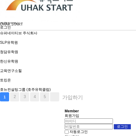
유학프로그램
유학신문고
커뮤니티
언론보도
회원서비스
UHAK START
로그인
슈퍼네이티브 주식회사
SLP유학원
청담유학원
한신유학원
교육연구소힐
토킹온
호뉴컨설팅그룹 (호주유학클럽)
2
3
4
5
가입하기
1
Member
회원가입
자동로그인