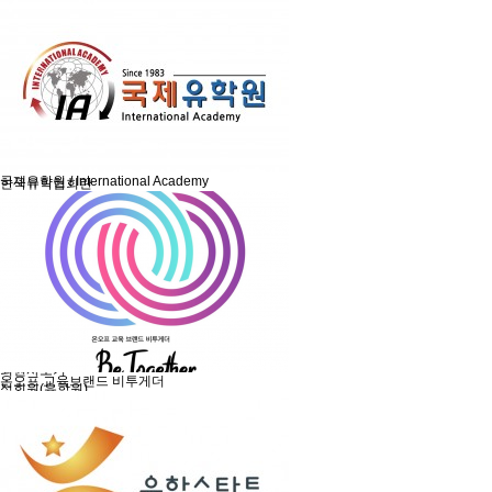
유학프로그램
유학프로그램
유학신문고
유학신문고
커뮤니티
NEWS/NOTICE
Q&A
언론보도
메뉴 백그라운드
KOSA 소개
국제유학원 / International Academy
한국유학협회란
협회장 인사말
임원진소개
조직도
역대회장단
회칙/정관
윤리강령
절차대행 표준약관
회원사인증
오시는길
회원사보기
온오프 교육브랜드 비투게더
정회원(유학원)
학교회원
기업회원
학교인증제
학교인증제란
KOSA AWARD