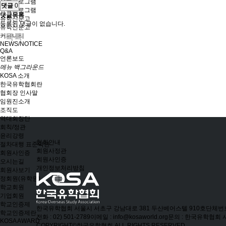
유학프로그램
댓글
0
유학프로그램
댓글목록
유학신문고
등록된 댓글이 없습니다.
유학신문고
커뮤니티
목록
NEWS/NOTICE
Q&A
언론보도
메뉴 백그라운드
KOSA 소개
한국유학협회란
협회장 인사말
임원진소개
조직도
역대회장단
회칙/정관
윤리강령
협회안내
절차대행 표준약관
회원사정관
회원사인증
회원사인증
오시는길
개인정보처리방침
회원사보기
정회원(유학원)
학교회원
기업회원
학교인증제
한국유학협회
서울시 서초구 강남대로 381 두산베어스텔 910호
단체번호 
학교인증제란
전화 : 02) 501-2789
이메일 : info@kosaworld.org
문의 : 한국유학협회
KOSA AWARD
COPYRIGHT©한국유학협회 ALL RIGHTS RESERVED.