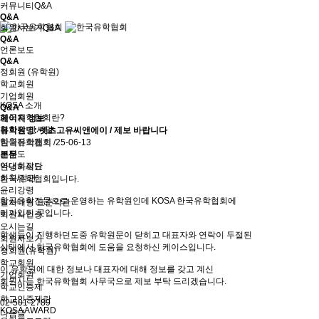
커뮤니티
Q&A
Q&A
회원사보기
Q&A
Q&A
언론보도
Q&A
정회원 (유학원)
학교회원
기업회원
KOSA 소개
Q&A
한국유학협회란?
페이지 정보
협회장 인사말
유학원명: 렛츠고유씨앤에이 / 제보 바랍니다
임원진소개
한국유학협회
/25-06-13
조직도
본문
역대회장단
안녕하세요
회칙/정관
한국유학협회입니다.
윤리강령
항공유학전문으로 운영하는 유학원인데 KOSA 한국유학협회에
절차대행 표준약관
미가입된 곳입니다.
회원사인증
오시는길
학생들이 진행하던도중 유학원문이 닫히고 대표자와 연락이 두절된
회원사보기
상태에서 한국유학협회에 도움을 요청하신 케이스입니다.
정회원(유학원)
학교회원
이 유학원에 대한 정보나 대표자에 대해 정보를 갖고 계신
기업회원
회원사는 한국유학협회 사무국으로 제보 부탁 드리겠습니다.
학교인증제
학교인증제란
02-501-2789
KOSA AWARD
다음글