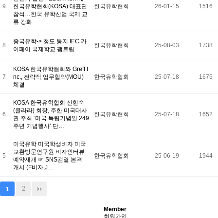
유학프로그램
9
한국유학협회(KOSA) 대표단
한국유학협회
26-01-15
1516
유학신문고
참석…한국 유학산업 국제 교
커뮤니티
류 강화
언론보도
회원서비스
중국유학-> 청도 통지 IEC 카
로그인
8
한국유학협회
25-08-03
1738
이페이 국제학교 팸트립
KOSA 한국유학협회와 Greff I
7
nc., 전략적 업무협약(MOU)
한국유학협회
25-07-18
1675
체결
KOSA 한국유학협회 신현숙
(클라라) 회장, 주한 미국대사
6
한국유학협회
25-07-18
1652
관 주최 ‘미국 독립기념일 249
주년 기념행사’ 단…
미국유학 미국학생비자 미국
교환방문연구원 비자인터뷰
5
한국유학협회
25-06-19
1944
예약재개 ☞ SNS검열 본격
개시 (F비자,J…
2
1
Member
회원가입