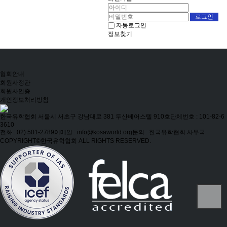
자동로그인
정보찾기
협회안내
회원사정관
회원사인증
개인정보처리방침
한국유학협회
서울시 서초구 강남대로 381 두산베어스텔 910호
단체번호 : 101-82-6
3610
전화 : 02) 501-2789
이메일 : info@kosaworld.org
문의 : 한국유학협회 사무국
COPYRIGHT©한국유학협회 ALL RIGHTS RESERVED.