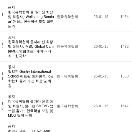
유학프로그램
유학프로그램
공지
유학신문고
한국유학협회 클라라 신 회장
1
유학신문고
및 회원사, ‘Wellspring Semin
한국유학협회
26-01-15
1454
3
커뮤니티
ar’ 개최…한국학생 모집 협력
NEWS/NOTICE
논의
Q&A
언론보도
공지
메뉴 백그라운드
한국유학협회 클라라 신 회장
KOSA 소개
1
및 회원사, ‘MBC Global Cam
한국유학협회
26-01-15
1482
2
한국유학협회란
p(MBC연합캠프)’ 세미나 개
협회장 인사말
최…한국학…
임원진소개
조직도
공지
역대회장단
필리핀 Gentry International
1
회칙/정관
School 팸트립 참가한 한국유
한국유학협회
26-01-15
1553
1
윤리강령
학협회 클라라 신 회장 및 회
절차대행 표준약관
원…
회원사인증
오시는길
공지
회원사보기
한국유학협회 클라라 신 회장
1
정회원(유학원)
및 회원사, 필리핀 SMEAG 팸
한국유학협회
26-01-15
1547
0
학교회원
트립 참가…한국학생 모집 및
기업회원
MOU 협력 논의
학교인증제
학교인증제란
공지
KOSA AWARD
런던서 열린 FELCA AGM에