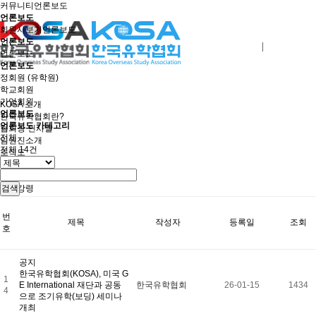
커뮤니티
언론보도
언론보도
회원사보기
언론보도
언론보도
로그인
회원사가입
언론보도
언론보도
정회원 (유학원)
학교회원
기업회원
KOSA 소개
언론보도
한국유학협회란?
언론보도 카테고리
협회장 인사말
전체
임원진소개
전체
14
건
조직도
역대회장단
회칙/정관
윤리강령
검색
절차대행 표준약관
회원사인증
번
제목
작성자
등록일
조회
오시는길
호
회원사보기
정회원(유학원)
학교회원
공지
기업회원
한국유학협회(KOSA), 미국 G
1
학교인증제
E International 재단과 공동
한국유학협회
26-01-15
1434
4
학교인증제란
으로 조기유학(보딩) 세미나
KOSA AWARD
개최