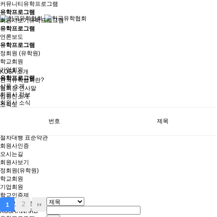
커뮤니티
유학프로그램
유학프로그램
회원사보기
유학프로그램
유학프로그램
언론보도
유학프로그램
정회원 (유학원)
학교회원
기업회원
KOSA 소개
유학프로그램
한국유학협회란?
상품 소개
협회장 인사말
회원사 정보
임원진소개
회원사 소식
조직도
역대회장단
회칙/정관
번호
제목
윤리강령
절차대행 표준약관
회원사인증
오시는길
회원사보기
정회원(유학원)
학교회원
기업회원
학교인증제
학교인증제란
2
1
KOSA AWARD