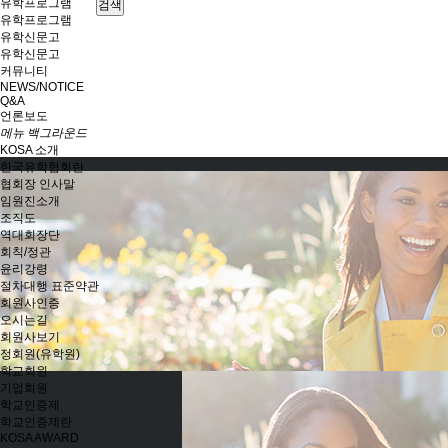
유학프로그램
검색
유학프로그램
유학신문고
유학신문고
커뮤니티
NEWS/NOTICE
Q&A
언론보도
메뉴 백그라운드
KOSA 소개
한국유학협회란
협회장 인사말
임원진소개
조직도
역대회장단
회칙/정관
윤리강령
절차대행 표준약관
회원사인증
오시는길
회원사보기
정회원(유학원)
학교회원
기업회원
학교인증제
학교인증제란
KOSA AWARD