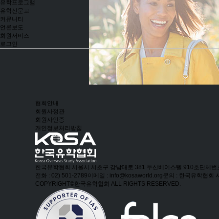
유학프로그램
유학신문고
커뮤니티
언론보도
회원서비스
로그인
협회안내
회원사정관
회원사인증
개인정보처리방침
한국유학협회
서울시 서초구 강남대로 381 두산베어스텔 910호
단체번호 
전화 : 02) 501-2789
이메일 : info@kosaworld.org
문의 : 한국유학협회
COPYRIGHT©한국유학협회 ALL RIGHTS RESERVED.