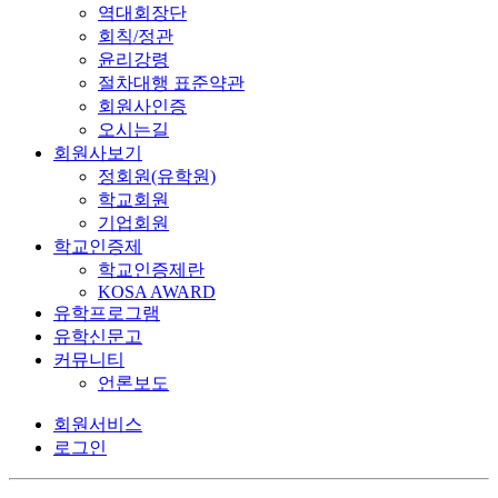
역대회장단
회칙/정관
윤리강령
절차대행 표준약관
회원사인증
오시는길
회원사보기
정회원(유학원)
학교회원
기업회원
학교인증제
학교인증제란
KOSA AWARD
유학프로그램
유학신문고
커뮤니티
언론보도
회원서비스
로그인