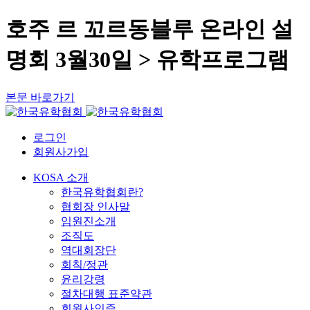
호주 르 꼬르동블루 온라인 설
명회 3월30일 > 유학프로그램
본문 바로가기
로그인
회원사가입
KOSA 소개
한국유학협회란?
협회장 인사말
임원진소개
조직도
역대회장단
회칙/정관
윤리강령
절차대행 표준약관
회원사인증