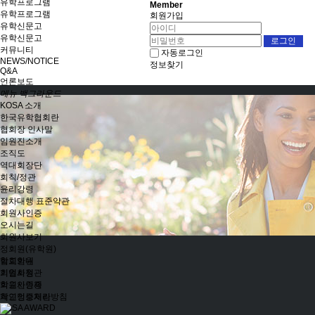
유학프로그램
Member
유학프로그램
회원가입
유학신문고
유학신문고
커뮤니티
자동로그인
NEWS/NOTICE
정보찾기
Q&A
언론보도
메뉴 백그라운드
KOSA 소개
한국유학협회란
협회장 인사말
임원진소개
조직도
역대회장단
회칙/정관
윤리강령
절차대행 표준약관
회원사인증
오시는길
회원사보기
정회원(유학원)
학교회원
협회안내
기업회원
회원사정관
학교인증제
회원사인증
학교인증제란
개인정보처리방침
KOSA AWARD