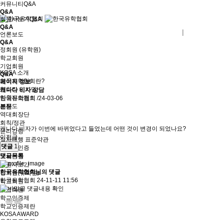
커뮤니티
Q&A
Q&A
회원사보기
Q&A
Q&A
로그인
회원사가입
언론보도
Q&A
정회원 (유학원)
학교회원
기업회원
KOSA 소개
Q&A
한국유학협회란?
페이지 정보
협회장 인사말
캐나다 비자 상담
임원진소개
한국유학협회
/24-03-06
조직도
본문
역대회장단
회칙/정관
캐나다 비자가 이번에 바뀌었다고 들었는데 어떤 것이 변경이 되었나요?
윤리강령
이전글
절차대행 표준약관
댓글
1
회원사인증
댓글목록
오시는길
회원사보기
한국유학협회님의 댓글
정회원(유학원)
한국유학협회
24-11-11 11:56
학교회원
댓글내용 확인
기업회원
학교인증제
목록
학교인증제란
KOSA AWARD