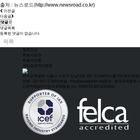
출처 : 뉴스로드(
http://www.newsroad.co.kr)
이전글
다음글
댓글
0
댓글목록
등록된 댓글이 없습니다.
목록
협회안내
회원사정관
회원사인증
개인정보처리방침
한국유학협회
서울시 서초구 강남대로 381 두산베어스텔 910호
단체번호 
전화 : 02) 501-2789
이메일 : info@kosaworld.org
문의 : 한국유학협회
COPYRIGHT©한국유학협회 ALL RIGHTS RESERVED.