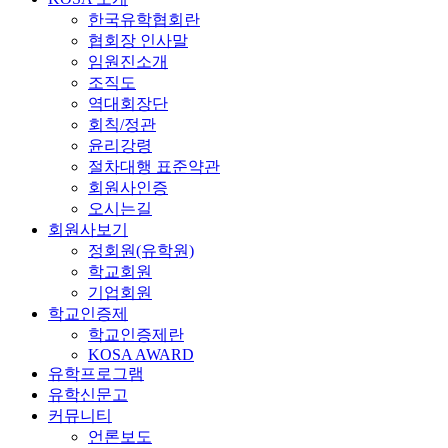
한국유학협회란
협회장 인사말
임원진소개
조직도
역대회장단
회칙/정관
윤리강령
절차대행 표준약관
회원사인증
오시는길
회원사보기
정회원(유학원)
학교회원
기업회원
학교인증제
학교인증제란
KOSA AWARD
유학프로그램
유학신문고
커뮤니티
언론보도