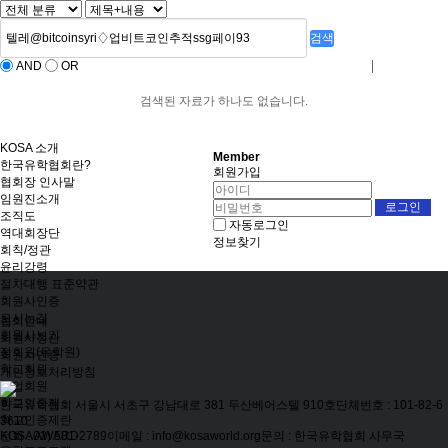
검색
AND
OR
로그인
회원사가입
검색된 자료가 하나도 없습니다.
KOSA 소개
Member
한국유학협회란?
회원가입
협회장 인사말
임원진소개
조직도
자동로그인
역대회장단
정보찾기
회칙/정관
윤리강령
절차대행 표준약관
회원사인증
오시는길
협회안내
회원사보기
회원사정관
정회원(유학원)
회원사인증
학교회원
개인정보처리방침
기업회원
학교인증제
한국유학협회
서울시 서초구 강남대로 381 두산베어스텔 910호
단체번호 : 101-82-6
학교인증제란
3610
전화 : 02) 501-2789
이메일 : info@kosaworld.org
문의 : 한국유학협회 사무국
KOSA AWARD