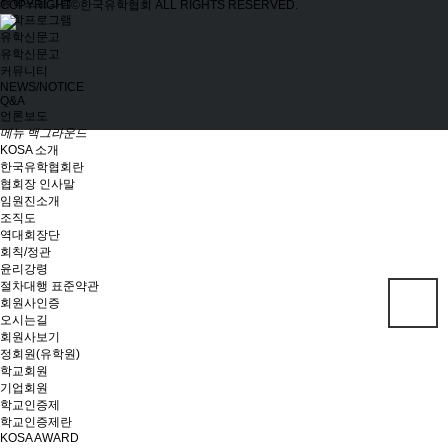
유학프로그램
COPYRIGHT©한국유학협회 ALL RIGHTS RESERVED.
유학프로그램
유학신문고
유학신문고
커뮤니티
NEWS/NOTICE
Q&A
언론보도
메뉴 백그라운드
KOSA 소개
한국유학협회란
협회장 인사말
임원진소개
조직도
역대회장단
회칙/정관
윤리강령
절차대행 표준약관
회원사인증
오시는길
회원사보기
정회원(유학원)
학교회원
기업회원
학교인증제
학교인증제란
KOSA AWARD