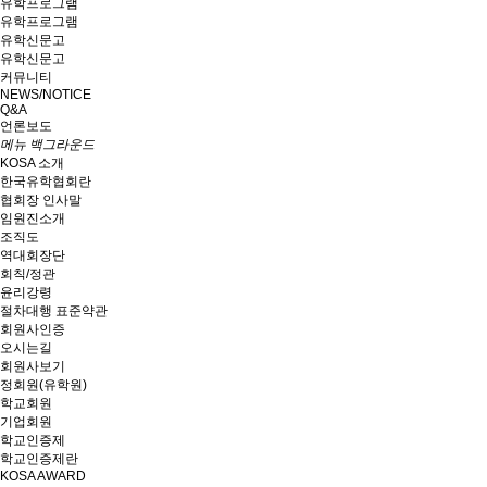
유학프로그램
유학프로그램
유학신문고
유학신문고
커뮤니티
NEWS/NOTICE
Q&A
언론보도
메뉴 백그라운드
KOSA 소개
한국유학협회란
협회장 인사말
임원진소개
조직도
역대회장단
회칙/정관
윤리강령
절차대행 표준약관
회원사인증
오시는길
회원사보기
정회원(유학원)
학교회원
기업회원
학교인증제
학교인증제란
KOSA AWARD