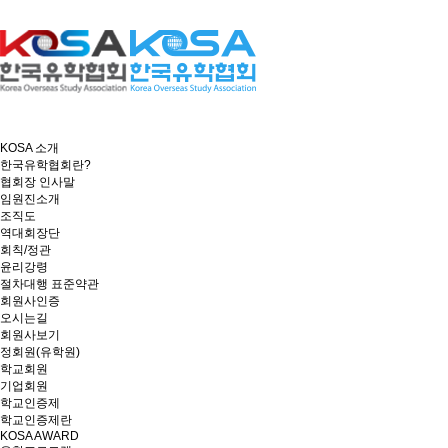
KOSA 소개
한국유학협회란?
협회장 인사말
임원진소개
조직도
역대회장단
회칙/정관
윤리강령
절차대행 표준약관
회원사인증
오시는길
회원사보기
정회원(유학원)
학교회원
기업회원
학교인증제
학교인증제란
KOSA AWARD