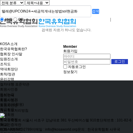
검색
AND
OR
로그인
회원사가입
검색된 자료가 하나도 없습니다.
KOSA 소개
Member
한국유학협회란?
회원가입
협회장 인사말
임원진소개
조직도
자동로그인
역대회장단
정보찾기
회칙/정관
윤리강령
절차대행 표준약관
회원사인증
오시는길
협회안내
회원사보기
회원사정관
정회원(유학원)
회원사인증
학교회원
개인정보처리방침
기업회원
학교인증제
한국유학협회
서울시 서초구 강남대로 381 두산베어스텔 910호
단체번호 : 101-82-6
학교인증제란
3610
전화 : 02) 501-2789
이메일 : info@kosaworld.org
문의 : 한국유학협회 사무국
KOSA AWARD