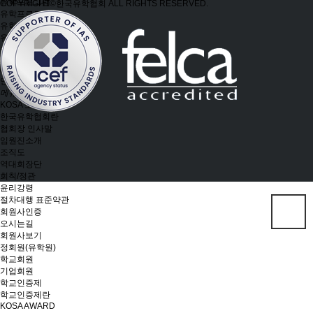
유학프로그램
COPYRIGHT©한국유학협회 ALL RIGHTS RESERVED.
유학프로그램
유학신문고
유학신문고
커뮤니티
NEWS/NOTICE
Q&A
언론보도
메뉴 백그라운드
KOSA 소개
한국유학협회란
협회장 인사말
임원진소개
조직도
역대회장단
회칙/정관
윤리강령
절차대행 표준약관
회원사인증
오시는길
회원사보기
정회원(유학원)
학교회원
기업회원
학교인증제
학교인증제란
KOSA AWARD