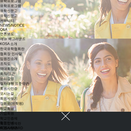
유학프로그램
유학프로그램
유학신문고
유학신문고
커뮤니티
NEWS/NOTICE
Q&A
언론보도
메뉴 백그라운드
KOSA 소개
한국유학협회란
협회장 인사말
임원진소개
조직도
역대회장단
회칙/정관
윤리강령
절차대행 표준약관
회원사인증
오시는길
회원사보기
정회원(유학원)
학교회원
기업회원
학교인증제
협회안내
학교인증제란
회원사정관
KOSA AWARD