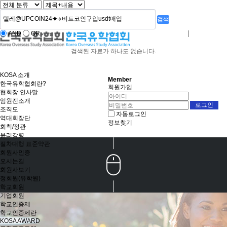
검색
AND
OR
로그인
회원사가입
검색된 자료가 하나도 없습니다.
KOSA 소개
Member
한국유학협회란?
회원가입
협회장 인사말
임원진소개
조직도
자동로그인
역대회장단
정보찾기
회칙/정관
윤리강령
절차대행 표준약관
회원사인증
오시는길
회원사보기
정회원(유학원)
학교회원
기업회원
학교인증제
학교인증제란
KOSA AWARD