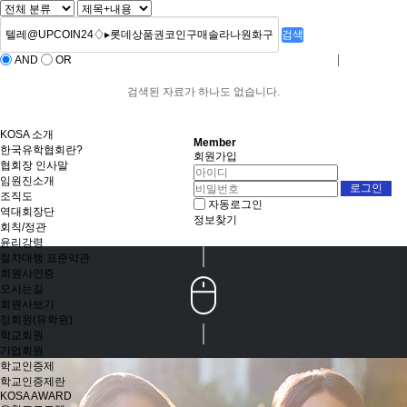
검색
AND
OR
로그인
회원사가입
검색된 자료가 하나도 없습니다.
KOSA 소개
Member
한국유학협회란?
회원가입
협회장 인사말
임원진소개
조직도
자동로그인
역대회장단
정보찾기
회칙/정관
윤리강령
절차대행 표준약관
회원사인증
오시는길
회원사보기
정회원(유학원)
학교회원
기업회원
학교인증제
학교인증제란
KOSA AWARD