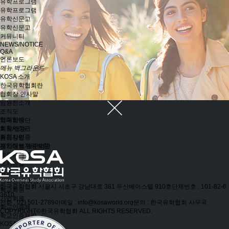
유학프로그램
유학프로그램
유학신문고
유학신문고
커뮤니티
NEWS/NOTICE
Q&A
언론보도
메뉴 백그라운드
KOSA 소개
한국유학협회란
협회장 인사말
임원진소개
조직도
협회안내
역대회장단
회원사정관
회칙/정관
회원사인증
윤리강령
개인정보처리방침
절차대행 표준약관
회원사인증
오시는길
회원사보기
정회원(유학원)
한국유학협회
서울시 서초구 강남대로 381 두산베어스텔 910호
단체번호 : 101-82-6
학교회원
3610
기업회원
전화 : 02) 501-2789
이메일 : info@kosaworld.org
문의 : 한국유학협회 사무국
학교인증제
COPYRIGHT©한국유학협회 ALL RIGHTS RESERVED.
학교인증제란
KOSA AWARD