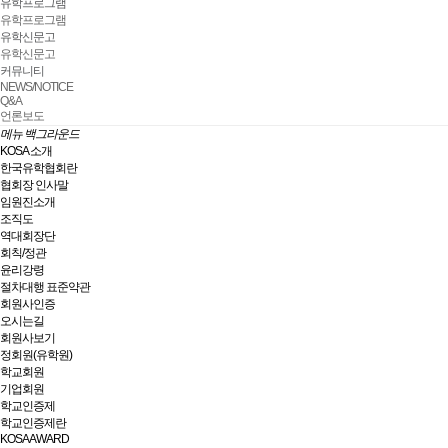
유학프로그램
유학프로그램
유학신문고
유학신문고
한국유학협회
서울
커뮤니티
전화 : 02) 501-2789
NEWS/NOTICE
Q&A
COPYRIGHT©한국유학협
언론보도
메뉴 백그라운드
KOSA 소개
한국유학협회란
협회장 인사말
임원진소개
조직도
역대회장단
회칙/정관
윤리강령
절차대행 표준약관
회원사인증
오시는길
회원사보기
정회원(유학원)
학교회원
기업회원
학교인증제
학교인증제란
KOSA AWARD