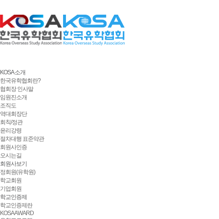
AND
OR
KOSA 소개
한국유학협회란?
협회장 인사말
임원진소개
조직도
역대회장단
회칙/정관
윤리강령
절차대행 표준약관
회원사인증
오시는길
회원사보기
정회원(유학원)
학교회원
기업회원
협회안내
회원사정관
회원사인증
학교인증제
학교인증제란
KOSA AWARD