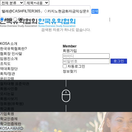
검색
AND
OR
로그인
회원사가입
검색된 자료가 하나도 없습니다.
KOSA 소개
Member
한국유학협회란?
회원가입
협회장 인사말
임원진소개
조직도
자동로그인
역대회장단
정보찾기
회칙/정관
윤리강령
절차대행 표준약관
회원사인증
오시는길
회원사보기
정회원(유학원)
학교회원
기업회원
학교인증제
학교인증제란
KOSA AWARD