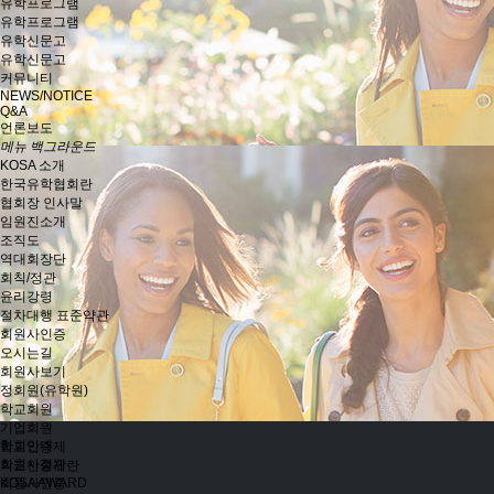
유학프로그램
유학프로그램
유학신문고
유학신문고
커뮤니티
NEWS/NOTICE
Q&A
언론보도
메뉴 백그라운드
KOSA 소개
한국유학협회란
협회장 인사말
임원진소개
조직도
역대회장단
회칙/정관
윤리강령
절차대행 표준약관
회원사인증
오시는길
회원사보기
정회원(유학원)
학교회원
기업회원
협회안내
학교인증제
회원사정관
학교인증제란
회원사인증
KOSA AWARD