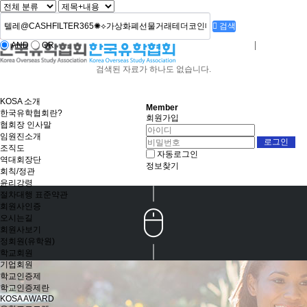
검색
AND
OR
로그인
회원사가입
검색된 자료가 하나도 없습니다.
KOSA 소개
Member
한국유학협회란?
회원가입
협회장 인사말
임원진소개
조직도
자동로그인
역대회장단
정보찾기
회칙/정관
윤리강령
절차대행 표준약관
회원사인증
오시는길
회원사보기
정회원(유학원)
학교회원
기업회원
학교인증제
학교인증제란
KOSA AWARD