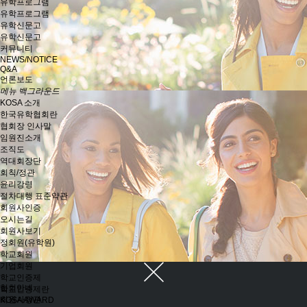
유학프로그램
유학프로그램
유학신문고
유학신문고
커뮤니티
NEWS/NOTICE
Q&A
언론보도
메뉴 백그라운드
KOSA 소개
한국유학협회란
협회장 인사말
임원진소개
조직도
역대회장단
회칙/정관
윤리강령
절차대행 표준약관
회원사인증
오시는길
회원사보기
정회원(유학원)
학교회원
기업회원
학교인증제
협회안내
학교인증제란
회원사정관
KOSA AWARD