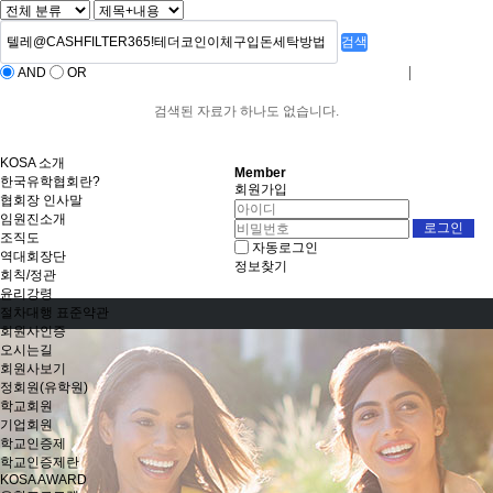
검색
AND
OR
로그인
회원사가입
검색된 자료가 하나도 없습니다.
KOSA 소개
Member
한국유학협회란?
회원가입
협회장 인사말
임원진소개
조직도
자동로그인
역대회장단
정보찾기
회칙/정관
윤리강령
절차대행 표준약관
회원사인증
오시는길
회원사보기
정회원(유학원)
학교회원
기업회원
학교인증제
학교인증제란
KOSA AWARD