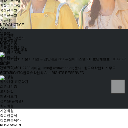
유학프로그램
유학프로그램
유학신문고
유학신문고
커뮤니티
NEWS/NOTICE
Q&A
언론보도
협회안내
메뉴 백그라운드
회원사정관
KOSA 소개
회원사인증
한국유학협회란
개인정보처리방침
협회장 인사말
임원진소개
한국유학협회
서울시 서초구 강남대로 381 두산베어스텔 910호
단체번호 : 101-82-6
조직도
3610
역대회장단
전화 : 02) 501-2789
이메일 : info@kosaworld.org
문의 : 한국유학협회 사무국
회칙/정관
COPYRIGHT©한국유학협회 ALL RIGHTS RESERVED.
윤리강령
절차대행 표준약관
회원사인증
오시는길
회원사보기
정회원(유학원)
학교회원
기업회원
학교인증제
학교인증제란
KOSA AWARD