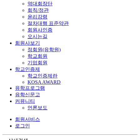
역대회장단
회칙/정관
윤리강령
절차대행 표준약관
회원사인증
오시는길
회원사보기
정회원(유학원)
학교회원
기업회원
학교인증제
학교인증제란
KOSA AWARD
유학프로그램
유학신문고
커뮤니티
언론보도
회원서비스
로그인