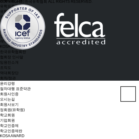
유학프로그램
COPYRIGHT©한국유학협회 ALL RIGHTS RESERVED.
유학프로그램
유학신문고
유학신문고
커뮤니티
NEWS/NOTICE
Q&A
언론보도
메뉴 백그라운드
KOSA 소개
한국유학협회란
협회장 인사말
임원진소개
조직도
역대회장단
회칙/정관
윤리강령
절차대행 표준약관
회원사인증
오시는길
회원사보기
정회원(유학원)
학교회원
기업회원
학교인증제
학교인증제란
KOSA AWARD