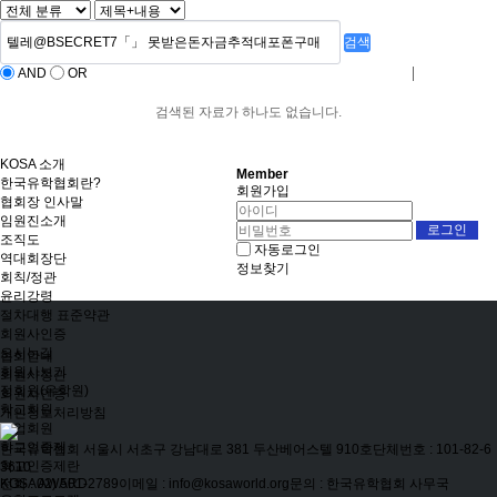
검색
AND
OR
로그인
회원사가입
검색된 자료가 하나도 없습니다.
KOSA 소개
Member
한국유학협회란?
회원가입
협회장 인사말
임원진소개
조직도
자동로그인
역대회장단
정보찾기
회칙/정관
윤리강령
절차대행 표준약관
회원사인증
오시는길
협회안내
회원사보기
회원사정관
정회원(유학원)
회원사인증
학교회원
개인정보처리방침
기업회원
학교인증제
한국유학협회
서울시 서초구 강남대로 381 두산베어스텔 910호
단체번호 : 101-82-6
학교인증제란
3610
전화 : 02) 501-2789
이메일 : info@kosaworld.org
문의 : 한국유학협회 사무국
KOSA AWARD