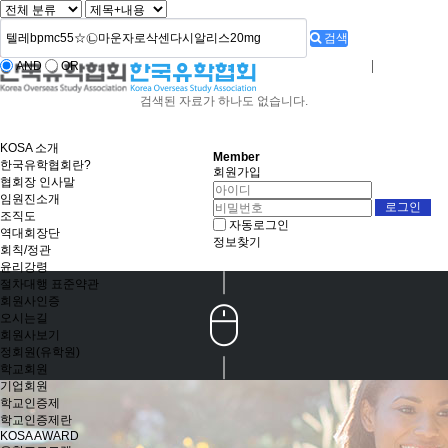
검색
AND
OR
로그인
회원사가입
검색된 자료가 하나도 없습니다.
KOSA 소개
Member
한국유학협회란?
회원가입
협회장 인사말
임원진소개
조직도
자동로그인
역대회장단
정보찾기
회칙/정관
윤리강령
절차대행 표준약관
회원사인증
오시는길
회원사보기
정회원(유학원)
학교회원
기업회원
학교인증제
학교인증제란
KOSA AWARD