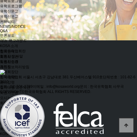
유학프로그램
유학프로그램
유학신문고
유학신문고
커뮤니티
NEWS/NOTICE
Q&A
언론보도
메뉴 백그라운드
KOSA 소개
한국유학협회란
협회안내
협회장 인사말
회원사정관
임원진소개
회원사인증
조직도
개인정보처리방침
역대회장단
한국유학협회
서울시 서초구 강남대로 381 두산베어스텔 910호
단체번호 : 101-82-6
회칙/정관
3610
윤리강령
전화 : 02) 501-2789
이메일 : info@kosaworld.org
문의 : 한국유학협회 사무국
절차대행 표준약관
COPYRIGHT©한국유학협회 ALL RIGHTS RESERVED.
회원사인증
오시는길
회원사보기
정회원(유학원)
학교회원
기업회원
학교인증제
학교인증제란
KOSA AWARD