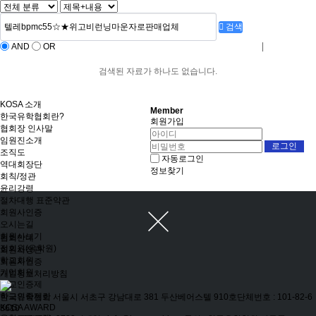
검색
AND
OR
로그인
회원사가입
검색된 자료가 하나도 없습니다.
KOSA 소개
Member
한국유학협회란?
회원가입
협회장 인사말
임원진소개
조직도
자동로그인
역대회장단
정보찾기
회칙/정관
윤리강령
절차대행 표준약관
회원사인증
오시는길
회원사보기
협회안내
정회원(유학원)
회원사정관
학교회원
회원사인증
기업회원
개인정보처리방침
학교인증제
학교인증제란
한국유학협회
서울시 서초구 강남대로 381 두산베어스텔 910호
단체번호 : 101-82-6
KOSA AWARD
3610