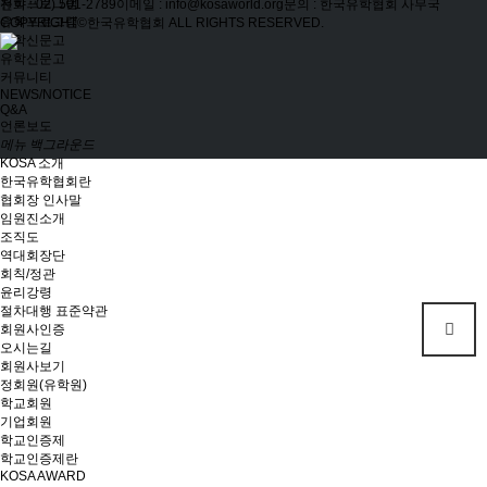
유학프로그램
전화 : 02) 501-2789
이메일 : info@kosaworld.org
문의 : 한국유학협회 사무국
유학프로그램
COPYRIGHT©한국유학협회 ALL RIGHTS RESERVED.
유학신문고
유학신문고
커뮤니티
NEWS/NOTICE
Q&A
언론보도
메뉴 백그라운드
KOSA 소개
한국유학협회란
협회장 인사말
임원진소개
조직도
역대회장단
회칙/정관
윤리강령
절차대행 표준약관
회원사인증
오시는길
회원사보기
정회원(유학원)
학교회원
기업회원
학교인증제
학교인증제란
KOSA AWARD