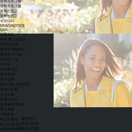
유학프로그램
유학프로그램
유학신문고
유학신문고
커뮤니티
NEWS/NOTICE
Q&A
언론보도
메뉴 백그라운드
KOSA 소개
한국유학협회란
협회장 인사말
임원진소개
조직도
역대회장단
회칙/정관
윤리강령
절차대행 표준약관
회원사인증
오시는길
회원사보기
정회원(유학원)
학교회원
기업회원
협회안내
학교인증제
회원사정관
학교인증제란
회원사인증
KOSA AWARD