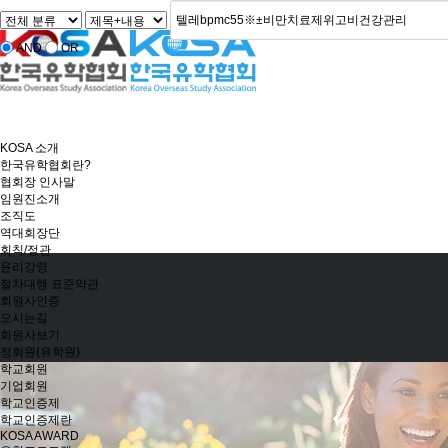
AND
OR
KOSA 소개
한국유학협회란?
협회장 인사말
임원진소개
조직도
역대회장단
회칙/정관
윤리강령
절차대행 표준약관
회원사인증
오시는길
회원사보기
정회원(유학원)
학교회원
기업회원
학교인증제
학교인증제란
KOSA AWARD