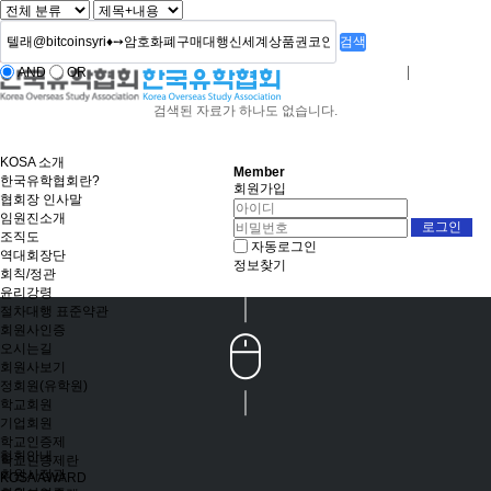
검색
AND
OR
로그인
회원사가입
검색된 자료가 하나도 없습니다.
KOSA 소개
Member
한국유학협회란?
회원가입
협회장 인사말
임원진소개
조직도
자동로그인
역대회장단
정보찾기
회칙/정관
윤리강령
절차대행 표준약관
회원사인증
오시는길
회원사보기
정회원(유학원)
학교회원
기업회원
학교인증제
협회안내
학교인증제란
회원사정관
KOSA AWARD