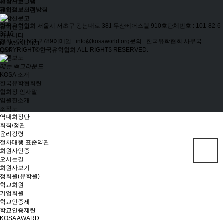
회원사인증
유학프로그램
개인정보처리방침
유학프로그램
유학신문고
한국유학협회
서울시 서초구 강남대로 381 두산베어스텔 910호
단체번호 : 101-82-6
유학신문고
3610
커뮤니티
전화 : 02) 501-2789
이메일 : info@kosaworld.org
문의 : 한국유학협회 사무국
NEWS/NOTICE
COPYRIGHT©한국유학협회 ALL RIGHTS RESERVED.
Q&A
언론보도
메뉴 백그라운드
KOSA 소개
한국유학협회란
협회장 인사말
임원진소개
조직도
역대회장단
회칙/정관
윤리강령
절차대행 표준약관
회원사인증
오시는길
회원사보기
정회원(유학원)
학교회원
기업회원
학교인증제
학교인증제란
KOSA AWARD