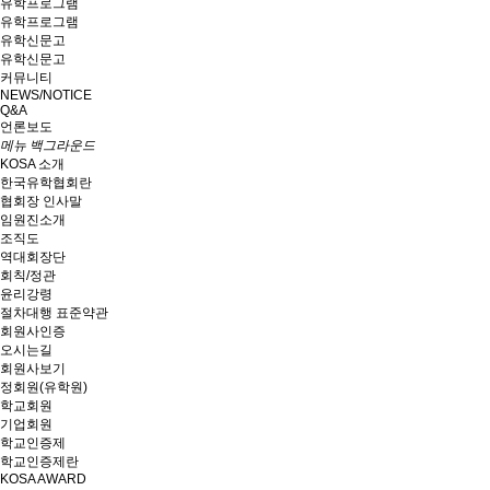
유학프로그램
유학프로그램
유학신문고
유학신문고
커뮤니티
NEWS/NOTICE
Q&A
언론보도
메뉴 백그라운드
KOSA 소개
한국유학협회란
협회장 인사말
임원진소개
조직도
역대회장단
회칙/정관
윤리강령
절차대행 표준약관
회원사인증
오시는길
회원사보기
정회원(유학원)
학교회원
기업회원
학교인증제
학교인증제란
KOSA AWARD