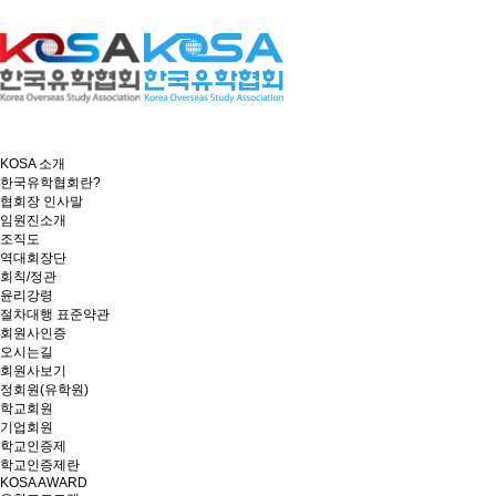
KOSA 소개
한국유학협회란?
협회장 인사말
임원진소개
조직도
역대회장단
회칙/정관
윤리강령
절차대행 표준약관
회원사인증
오시는길
회원사보기
정회원(유학원)
학교회원
기업회원
학교인증제
학교인증제란
KOSA AWARD