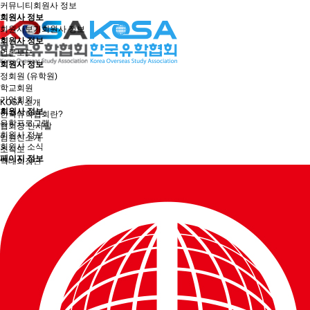
커뮤니티
회원사 정보
회원사 정보
회원사보기
회원사 정보
회원사 정보
언론보도
회원사 정보
정회원 (유학원)
학교회원
기업회원
KOSA 소개
회원사 정보
한국유학협회란?
유학프로그램
협회장 인사말
회원사 정보
임원진소개
회원사 소식
조직도
페이지 정보
역대회장단
회칙/정관
윤리강령
절차대행 표준약관
회원사인증
오시는길
회원사보기
정회원(유학원)
학교회원
기업회원
학교인증제
학교인증제란
KOSA AWARD