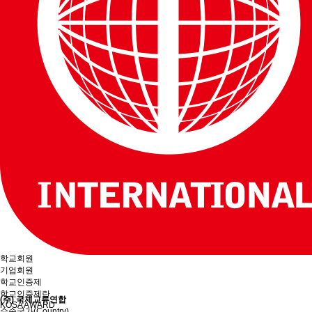
유학프로그램
유학프로그램
유학신문고
유학신문고
커뮤니티
NEWS/NOTICE
Q&A
언론보도
메뉴 백그라운드
KOSA 소개
한국유학협회란
협회장 인사말
임원진소개
조직도
역대회장단
회칙/정관
윤리강령
절차대행 표준약관
회원사인증
오시는길
회원사보기
정회원(유학원)
학교회원
기업회원
학교인증제
학교인증제란
(주) 국제교류연합
KOSA AWARD
수속국가(Country)