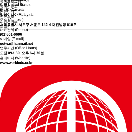
유학프로그램
미국 United States
유학신문고
캐나다 Canada
커뮤니티
말레이시아 Malaysia
언론보도
주소 (Address)
회원서비스
서울특별시 서초구 서운로 142-4 재전빌딩 610호
로그인
대표전화 (Phone)
(02)501-6696
이메일 (E-mail)
gotwa@hanmail.net
업무시간 (Office Hours)
오전 09시30~오후 6시 30분
홈페이지 (Website)
www.worldedu.or.kr