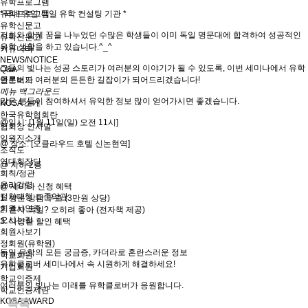
유학프로그램
유학프로그램
*국내 유일 독일 유학 컨설팅 기관 *
유학신문고
저희와 함께 꿈을 나누었던 수많은 학생들이 이미 독일 명문대에 합격하여 성공적인
유학신문고
유학 생활을 하고 있습니다.^_^
커뮤니티
NEWS/NOTICE
그들의 빛나는 성공 스토리가 여러분의 이야기가 될 수 있도록, 이번 세미나에서 유학
Q&A
언론보도
클로버가 여러분의 든든한 길잡이가 되어드리겠습니다!
메뉴 백그라운드
많은 분들이 참여하셔서 유익한 정보 많이 얻어가시면 좋겠습니다.
KOSA 소개
한국유학협회란
@일시: [1월 11일(일) 오전 11시]
협회장 인사말
임원진소개
@ 장소: [오클라우드 호텔 신논현역]
조직도
역대회장단
@ 지하 2층
회칙/정관
윤리강령
@ 세미나 신청 혜택
절차대행 표준약관
1. 방문 상담 무료 (3만원 상당)
회원사인증
2. 혼자 독일? 오히려 좋아 (전자책 제공)
오시는길
3. 다양한 할인 혜택
회원사보기
정회원(유학원)
독일 유학의 모든 궁금증, 카더라로 혼란스러운 정보
학교회원
유학클로버 세미나에서 속 시원하게 해결하세요!
기업회원
학교인증제
여러분의 빛나는 미래를 유학클로버가 응원합니다.
학교인증제란
KOSA AWARD
목록