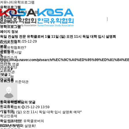
커뮤니티
유학프로그램
유학프로그램
회원사보기
유학프로그램
유학프로그램
로그인
회원사가입
언론보도
유학프로그램
페이지 정보
독일 컨설팅 전문 유학클로버 1월 11일 (일) 오전 11시 독일 대학 입시 설명회
한국유학협회
/25-12-29
KOSA 소개
본문
한국유학협회란?
관련링크
협회장 인사말
임원진소개
https://map.naver.com/p/search/%EC%9C%A0%ED%95%99%ED%81%B4
조직도
1181회 연결
역대회장단
다음글
회칙/정관
댓글
1
윤리강령
댓글목록
절차대행 표준약관
회원사인증
오시는길
회원사보기
정회원(유학원)
한국유학협회님의 댓글
학교회원
한국유학협회
25-12-29 13:59
기업회원
*1월 11일 (일) 오전 11시 독일 대학 입시 설명회 예약*
학교인증제
학교인증제란
독일 입시 전문 유학클로버의
KOSA AWARD
2026년 첫 입시 설명회!