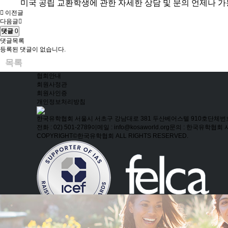
미국 공립 교환학생에 관한 자세한 상담 및 문의 언제나 
이전글
다음글
댓글
0
댓글목록
등록된 댓글이 없습니다.
목록
협회안내
회원사정관
회원사인증
개인정보처리방침
한국유학협회
서울시 서초구 강남대로 381 두산베어스텔 910호
단체번호 
전화 : 02) 501-2789
이메일 : info@kosaworld.org
문의 : 한국유학협회
COPYRIGHT©한국유학협회 ALL RIGHTS RESERVED.