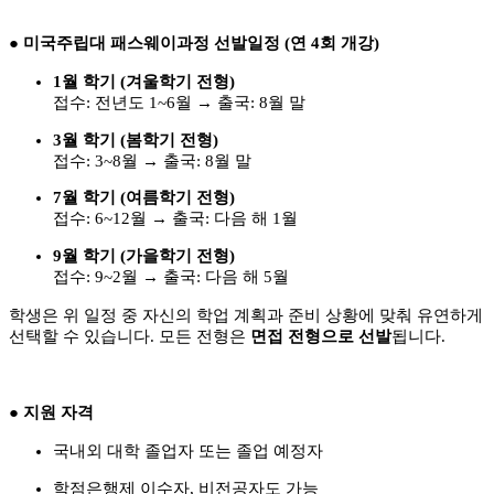
●
미국주립대 패스웨이과정 선발일정
(
연
4
회 개강
)
1
월 학기
(
겨울학기 전형
)
접수
:
전년도
1~6
월
→
출국
: 8
월 말
3
월 학기
(
봄학기 전형
)
접수
: 3~8
월
→
출국
: 8
월 말
7
월 학기
(
여름학기 전형
)
접수
: 6~12
월
→
출국
:
다음 해
1
월
9
월 학기
(
가을학기 전형
)
접수
: 9~2
월
→
출국
:
다음 해
5
월
학생은 위 일정 중 자신의 학업 계획과 준비 상황에 맞춰 유연하게
선택할 수 있습니다
.
모든 전형은
면접 전형으로 선발
됩니다
.
●
지원 자격
국내외 대학 졸업자 또는 졸업 예정자
학점은행제 이수자
,
비전공자도 가능