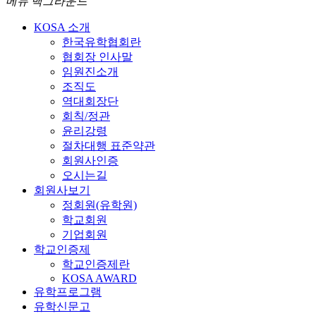
메뉴 백그라운드
KOSA 소개
한국유학협회란
협회장 인사말
임원진소개
조직도
역대회장단
회칙/정관
윤리강령
절차대행 표준약관
회원사인증
오시는길
회원사보기
정회원(유학원)
학교회원
기업회원
학교인증제
학교인증제란
KOSA AWARD
유학프로그램
유학신문고