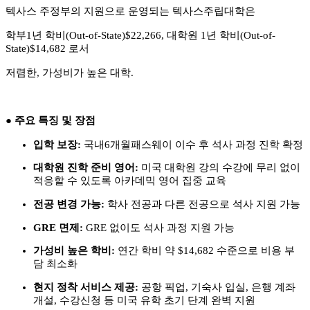
텍사스 주정부의 지원으로 운영되는 텍사스주립대학은
학부
1
년 학비
(Out-of-State)$22,266,
대학원
1
년 학비
(Out-of-
State)$14,682
로서
저렴한
,
가성비가 높은 대학
.
●
주요 특징 및 장점
입학 보장
:
국내
6
개월패스웨이 이수 후 석사 과정 진학 확정
대학원 진학 준비 영어
:
미국 대학원 강의 수강에 무리 없이
적응할 수 있도록 아카데믹 영어 집중 교육
전공 변경 가능
:
학사 전공과 다른 전공으로 석사 지원 가능
GRE
면제
:
GRE
없이도 석사 과정 지원 가능
가성비 높은 학비
:
연간 학비 약
$14,682
수준으로 비용 부
담 최소화
현지 정착 서비스 제공
:
공항 픽업
,
기숙사 입실
,
은행 계좌
개설
,
수강신청 등 미국 유학 초기 단계 완벽 지원