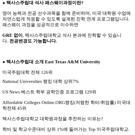
●
텍사스주립대 석사 패스웨이과정이란
?
영어 능력과 전공 선수과목을 함께 준비하며
,
미국 대학원 수업에
자연스럽게 적응할 수 있도록 설계된 진학 연계 프로그램입니다
.
패스웨이 과정을 성공적으로 이수하면
GRE
없이
,
텍사스주립대학교 석사 본과에 진학할 수 있습니
다
.
전공변경도 가능합니다.
●
텍사스주립대 소개
East Texas A&M University
미국주립대학 전체
126
위
National Universities
랭킹 대학 상위
7%
US News
베스트 학부 공학인증 프로그램
129
위
Affordable Colleges Online.ORG
랭킹
(
저렴한 학비
/
취업률
)​
미국대
학전체
45
위
텍사스주립대학교 대학원과정을 추천하는 이유는
?​
학비 및 학교수준대비 상위
1%
에 들어가는
Top
미국주립대학교
.