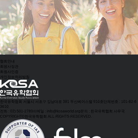
협회안내
회원사정관
회원사인증
개인정보처리방침
한국유학협회
서울시 서초구 강남대로 381 두산베어스텔 910호
단체번호 : 101-82-6
3610
전화 : 02) 501-2789
이메일 : info@kosaworld.org
문의 : 한국유학협회 사무국
COPYRIGHT©한국유학협회 ALL RIGHTS RESERVED.