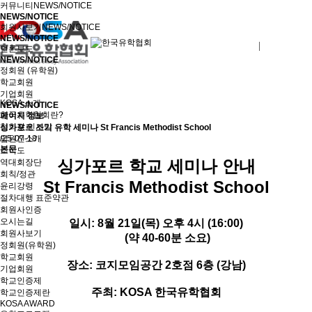
커뮤니티
NEWS/NOTICE
NEWS/NOTICE
회원사보기
NEWS/NOTICE
NEWS/NOTICE
로그인
회원사가입
언론보도
NEWS/NOTICE
정회원 (유학원)
학교회원
기업회원
KOSA 소개
NEWS/NOTICE
한국유학협회란?
페이지 정보
협회장 인사말
싱가포르 조기 유학 세미나 St Francis Methodist School
임원진소개
/25-07-18
본문
조직도
싱가포르 학교 세미나 안내
역대회장단
회칙/정관
St Francis Methodist School
윤리강령
절차대행 표준약관
회원사인증
오시는길
일시: 8월 21일(목) 오후 4시 (16:00)
회원사보기
(약 40-60분 소요)
정회원(유학원)
학교회원
장소: 코지모임공간 2호점 6층 (강남)
기업회원
학교인증제
주최: KOSA 한국유학협회
학교인증제란
KOSA AWARD