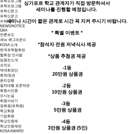
유학프로그램
싱가포르 학교 관계자가 직접 방문하셔서
유학프로그램
세미나를 진행할 예정입니다.
유학신문고
유학신문고
세미나 시간이 짧은 관계로 시간 꼭 지켜 주시기 바랍니다.
커뮤니티
NEWS/NOTICE
Q&A
* 특별 이벤트 *
언론보도
메뉴 백그라운드
*참석자 전원 저녁식사 제공
KOSA 소개
한국유학협회란
협회장 인사말
*상품 추첨권 제공
임원진소개
조직도
-1등
역대회장단
20만원 상품권
회칙/정관
윤리강령
-2등
절차대행 표준약관
회원사인증
10만원 상품권
오시는길
회원사보기
-3등
정회원(유학원)
5만원 상품권
학교회원
기업회원
학교인증제
-4등
학교인증제란
3만원 상품권 (5인)
KOSA AWARD