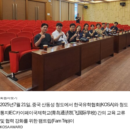
유학프로그램
유학프로그램
유학신문고
유학신문고
커뮤니티
NEWS/NOTICE
Q&A
언론보도
메뉴 백그라운드
KOSA 소개
한국유학협회란
협회장 인사말
임원진소개
조직도
역대회장단
회칙/정관
윤리강령
절차대행 표준약관
회원사인증
오시는길
회원사보기
정회원(유학원)
2025년7월 21일, 중국 산동성 청도에서 한국유학협회(KOSA)와 청도
학교회원
통지IEC카이페이국제학교(青岛通济凯飞国际学校) 간의 교육 교류
기업회원
학교인증제
및 협력 강화를 위한 팸트립(Fam Trip)이
학교인증제란
KOSA AWARD