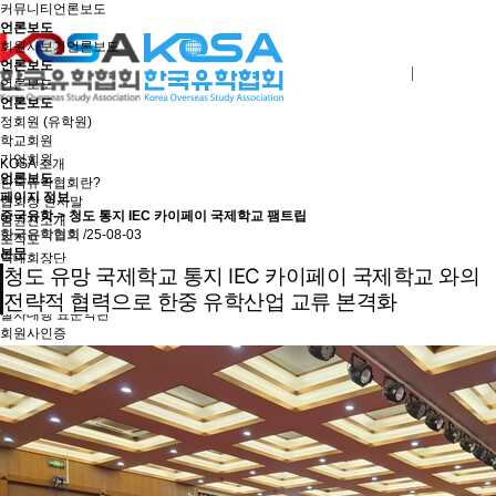
커뮤니티
언론보도
언론보도
회원사보기
언론보도
언론보도
로그인
회원사가입
언론보도
언론보도
정회원 (유학원)
학교회원
기업회원
KOSA 소개
언론보도
한국유학협회란?
페이지 정보
협회장 인사말
중국유학-> 청도 통지 IEC 카이페이 국제학교 팸트립
임원진소개
한국유학협회
/25-08-03
조직도
본문
역대회장단
청도 유망 국제학교 통지 IEC 카이페이 국제학교 와의
회칙/정관
윤리강령
전략적 협력으로 한중 유학산업 교류 본격화
절차대행 표준약관
회원사인증
오시는길
회원사보기
정회원(유학원)
학교회원
기업회원
학교인증제
학교인증제란
KOSA AWARD