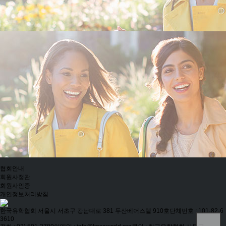
협회안내
회원사정관
회원사인증
개인정보처리방침
한국유학협회
서울시 서초구 강남대로 381 두산베어스텔 910호
단체번호 : 101-82-6
3610