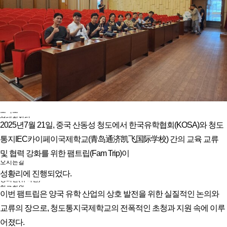
유학프로그램
유학프로그램
유학신문고
유학신문고
커뮤니티
NEWS/NOTICE
Q&A
언론보도
메뉴 백그라운드
KOSA 소개
한국유학협회란
협회장 인사말
임원진소개
조직도
역대회장단
2025년7월 21일, 중국 산동성 청도에서 한국유학협회(KOSA)와 청도
회칙/정관
윤리강령
통지IEC카이페이국제학교(青岛通济凯飞国际学校) 간의 교육 교류
절차대행 표준약관
및 협력 강화를 위한 팸트립(Fam Trip)이
회원사인증
오시는길
회원사보기
성황리에 진행되었다.
정회원(유학원)
학교회원
이번 팸트립은 양국 유학 산업의 상호 발전을 위한 실질적인 논의와
기업회원
학교인증제
교류의 장으로, 청도통지국제학교의 전폭적인 초청과 지원 속에 이루
학교인증제란
어졌다.
KOSA AWARD