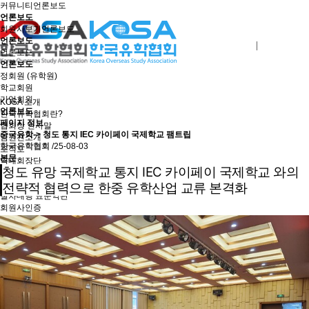
커뮤니티
언론보도
언론보도
회원사보기
언론보도
언론보도
로그인
회원사가입
언론보도
언론보도
정회원 (유학원)
학교회원
기업회원
KOSA 소개
언론보도
한국유학협회란?
페이지 정보
협회장 인사말
중국유학-> 청도 통지 IEC 카이페이 국제학교 팸트립
임원진소개
한국유학협회
/25-08-03
조직도
본문
역대회장단
청도 유망 국제학교 통지 IEC 카이페이 국제학교 와의
회칙/정관
윤리강령
전략적 협력으로 한중 유학산업 교류 본격화
절차대행 표준약관
회원사인증
오시는길
회원사보기
정회원(유학원)
학교회원
기업회원
학교인증제
학교인증제란
KOSA AWARD