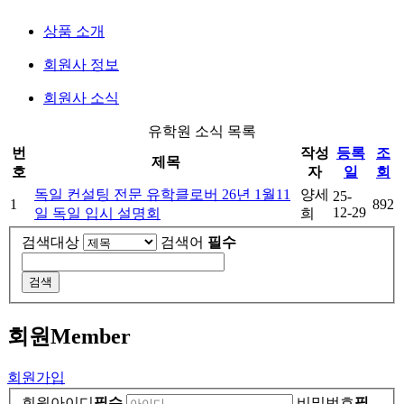
상품 소개
회원사 정보
회원사 소식
유학원 소식 목록
번
작성
등록
조
제목
호
자
일
회
독일 컨설팅 전문 유학클로버 26년 1월11
양세
25-
1
892
12-29
일 독일 입시 설명회
희
검색대상
검색어
필수
검색
회원
Member
회원가입
회원아이디
필수
비밀번호
필