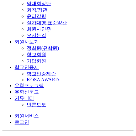
역대회장단
회칙/정관
윤리강령
절차대행 표준약관
회원사인증
오시는길
회원사보기
정회원(유학원)
학교회원
기업회원
학교인증제
학교인증제란
KOSA AWARD
유학프로그램
유학신문고
커뮤니티
언론보도
회원서비스
로그인