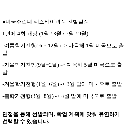
●
미국주립대
패스웨이과정
선발일정
1
년에
4
회 개강
(1
월
/ 3
월
/ 7
월
/ 9
월
)
-
여름학기전형
( 6 ~ 12
월
) ->
다음해
1
월 미국으로 출
발
-
가을학기전형
(9
월
~2
월
) ->
다음해
5
월 미국으로 출
발
-
겨울학기전형
(1
월
~6
월
) -> 8
월 말에 미국으로 출발
-
봄학기전형
(3
월
~8
월
) -> 8
월 말에 미국으로 출발
면접을 통해 선발되며
,
학업 계획에 맞춰 유연하게
선택할 수 있습니다
.