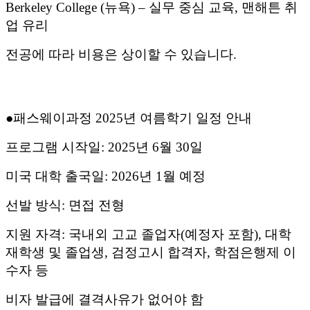
Berkeley College (
뉴욕
) –
실무 중심 교육
,
맨해튼 취
업 유리
전공에 따라 비용은 상이할 수 있습니다
.
●
패스웨이과정
2025
년 여름학기 일정 안내
프로그램 시작일
: 2025
년
6
월
30
일
미국 대학 출국일
: 2026
년
1
월 예정
선발 방식
:
면접 전형
지원 자격
:
국내외 고교 졸업자
(
예정자 포함
),
대학
재학생 및 졸업생
,
검정고시 합격자
,
학점은행제 이
수자 등
비자 발급에 결격사유가 없어야 함