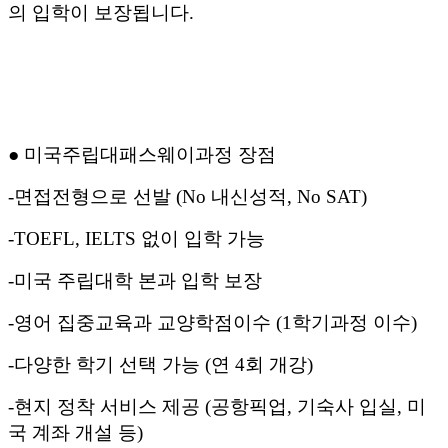
의 입학이 보장됩니다
.
●
미국주립대패스웨이과정
장점
-
면접전형으로 선발
(No
내신성적
, No SAT)
-TOEFL, IELTS
없이 입학 가능
-
미국 주립대학 본과 입학 보장
-
영어 집중교육과 교양학점이수
(1
학기과정 이수
)
-
다양한 학기 선택 가능
(
연
4
회 개강
)
-
현지 정착 서비스 제공
(
공항픽업
,
기숙사 입실
,
미
국 계좌 개설 등
)