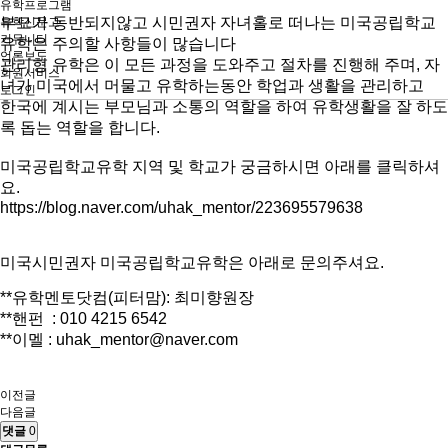
유학프로그램
부모가 동반되지않고 시민권자 자녀홀로 떠나는 미국공립학교
유학신문고
커뮤니티
유학은 주의할 사항들이 많습니다
언론보도
관리형 유학은 이 모든 과정을 도와주고 절차를 진행해 주며, 자
회원서비스
녀가 미국에서 머물고 유학하는동안 학업과 생활을 관리하고
로그인
한국에 계시는 부모님과 소통의 역할을 하여 유학생활을 잘 하도
록 돕는 역할을 합니다.
미국공립학교유학 지역 및 학교가 궁금하시면 아래를 클릭하셔
요.
https://blog.naver.com/uhak_mentor/223695579638
미국시민권자 미국공립학교유학은 아래로 문의주셔요.
**유학멘토닷컴(피터맘): 최미향원장
**핸펀 : 010 4215 6542
**이멜 : uhak_mentor@naver.com
이전글
다음글
댓글
0