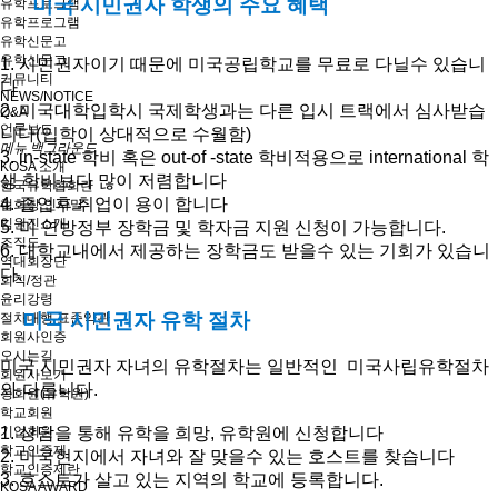
미국 시민권자 학생의 주요 혜택
유학프로그램
유학프로그램
유학신문고
유학신문고
1. 시민권자이기 때문에 미국공립학교를 무료로 다닐수 있습니
커뮤니티
다
NEWS/NOTICE
2. 미국대학입학시 국제학생과는 다른 입시 트랙에서 심사받습
Q&A
언론보도
니다(입학이 상대적으로 수월함)
메뉴 백그라운드
3. in-state 학비 혹은 out-of -state 학비적용으로 international 학
KOSA 소개
생 학비보다 많이 저렴합니다
한국유학협회란
4. 졸업후 취업이 용이 합니다
협회장 인사말
임원진소개
5. 미 연방정부 장학금 및 학자금 지원 신청이 가능합니다.
조직도
6. 대학교내에서 제공하는 장학금도 받을수 있는 기회가 있습니
역대회장단
다.
회칙/정관
윤리강령
미국 시민권자 유학 절차
절차대행 표준약관
회원사인증
오시는길
미국 시민권자 자녀의 유학절차는 일반적인 미국사립유학절차
회원사보기
와 다릅니다.
정회원(유학원)
학교회원
기업회원
1. 상담을 통해 유학을 희망, 유학원에 신청합니다
학교인증제
2. 미국현지에서 자녀와 잘 맞을수 있는 호스트를 찾습니다
학교인증제란
3. 호스트가 살고 있는 지역의 학교에 등록합니다.
KOSA AWARD