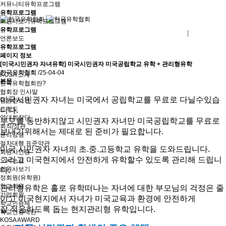
커뮤니티
유학프로그램
유학프로그램
회원사보기
유학프로그램
유학프로그램
로그인
회원사가입
언론보도
유학프로그램
페이지 정보
[미국시민권자 자녀유학] 미국시민권자 미국공립학교 유학 + 관리형유학
한국유학협회
/25-04-04
KOSA 소개
본문
한국유학협회란?
협회장 인사말
미국시민권자 자녀는 미국에서 공립학교를 무료로 다닐수있습
임원진소개
조직도
니다.
역대회장단
부모를 동반하지않고 시민권자 자녀만 미국공립학교를 무료로
회칙/정관
보내기위해서는 제대로 된 준비가 필요합니다.
윤리강령
절차대행 표준약관
미국 시민권자 자녀의 초.중.고등학교 유학을 도와드립니다.
회원사인증
그리고 미국현지에서 안전하게 유학할수 있도록 관리해 드립니
오시는길
회원사보기
다.
정회원(유학원)
학교회원
관리형유학은 홀로 유학떠나는 자녀에 대한 부모님의 걱정은 줄
기업회원
이고 미국현지에서 자녀가 미국교육과 환경에 안전하게
학교인증제
잘 적응하도록 돕는 현지관리형 유학입니다.
학교인증제란
KOSA AWARD