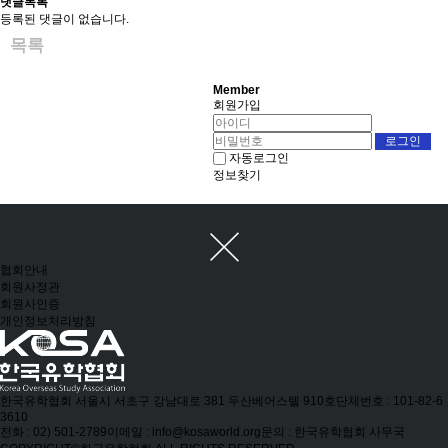
댓글목록
등록된 댓글이 없습니다.
목록
Member
회원가입
자동로그인
정보찾기
협회안내
회원사정관
회원사인증
개인정보처리방침
한국유학협회
서울시 서초구 강남대로 381 두산베어스텔 910호
단체번호 : 101-82-6
3610
전화 : 02) 501-2789
이메일 : info@kosaworld.org
문의 : 한국유학협회 사무국