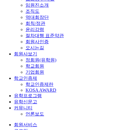
임원진소개
조직도
역대회장단
회칙/정관
윤리강령
절차대행 표준약관
회원사인증
오시는길
회원사보기
정회원(유학원)
학교회원
기업회원
학교인증제
학교인증제란
KOSA AWARD
유학프로그램
유학신문고
커뮤니티
언론보도
회원서비스