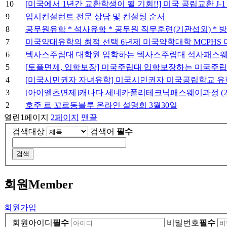
10
[미국에서 1년간 교환학생이 될 기회!!] 미국 공립교환 J-1 
9
입시컨설턴트 전문 상담 및 컨설팅 순서
8
공무원유학 * 석사유학 * 공무원 직무훈련(기관섭외) *
7
미국약대유학의 최적 선택 6년제 미국약학대학 MCPHS 미국
6
텍사스주립대 대학원 입학하는 텍사스주립대 석사패스웨이과정
5
[토플면제, 입학보장] 미국주립대 입학보장하는 미국주립대 
4
[미국시민권자 자녀유학] 미국시민권자 미국공립학교 유
3
[아이엘츠면제]캐나다 세네카폴리테크닉패스웨이과정 (202
2
호주 르 꼬르동블루 온라인 설명회 3월30일
열린
1
페이지
2
페이지
맨끝
검색대상
검색어
필수
검색
회원
Member
회원가입
회원아이디
필수
비밀번호
필수