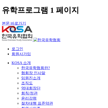
유학프로그램 1 페이지
본문 바로가기
로그인
회원사가입
KOSA 소개
한국유학협회란?
협회장 인사말
임원진소개
조직도
역대회장단
회칙/정관
윤리강령
절차대행 표준약관