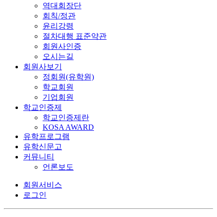
역대회장단
회칙/정관
윤리강령
절차대행 표준약관
회원사인증
오시는길
회원사보기
정회원(유학원)
학교회원
기업회원
학교인증제
학교인증제란
KOSA AWARD
유학프로그램
유학신문고
커뮤니티
언론보도
회원서비스
로그인