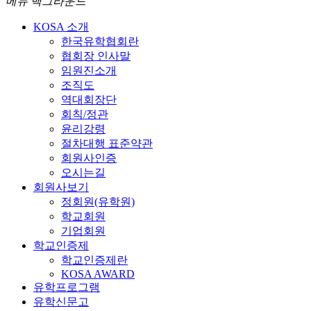
메뉴 백그라운드
KOSA 소개
한국유학협회란
협회장 인사말
임원진소개
조직도
역대회장단
회칙/정관
윤리강령
절차대행 표준약관
회원사인증
오시는길
회원사보기
정회원(유학원)
학교회원
기업회원
학교인증제
학교인증제란
KOSA AWARD
유학프로그램
유학신문고